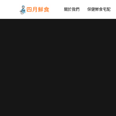
跳
至
關於我們
保健鮮食宅配
主
要
內
容