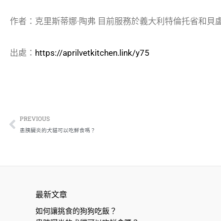
作者：克里斯蒂娜·陶弗 目前服務於義大利特倫托省和貝盧
出處：
https://aprilvetkitchen.link/y75
上一頁
PREVIOUS
患胰臟炎的犬貓可以吃鮮食嗎？
最新文章
如何讓挑食的狗狗吃飯？