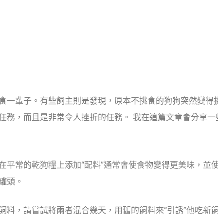
食一輩子。有些飼主則是發現，原本不挑食的狗狗突然變得挑
任務，而且是非常令人挫折的任務。 我在這篇文章會分享一
在平常的乾狗糧上添加“配料”通常會使食物變得更美味，並
罐頭。
飼料，請嘗試將兩者混合幾天，用舊的飼料來“引誘”他吃新