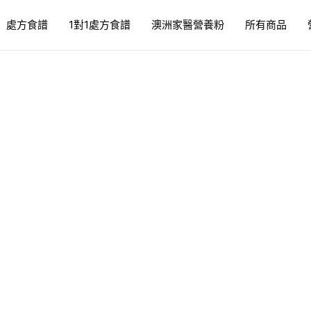
處方食譜
1對1處方食譜
澳洲家醫營養粉
所有商品
BY
四月鮮食
食的狗狗吃飯？