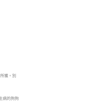
無所獲。別
生病的狗狗