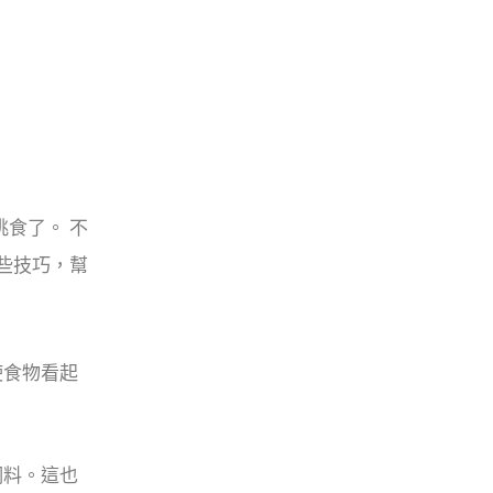
食了。 不
些技巧，幫
使食物看起
飼料。這也