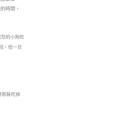
鐘的時間，
當您的小狗吃
回，但一旦
將假裝吃掉