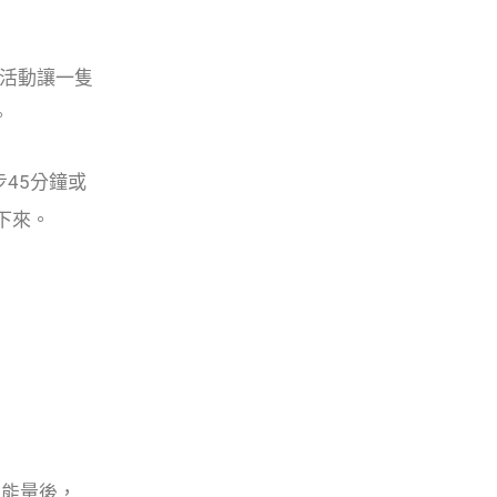
力活動讓一隻
。
45分鐘或
下來。
的能量後，