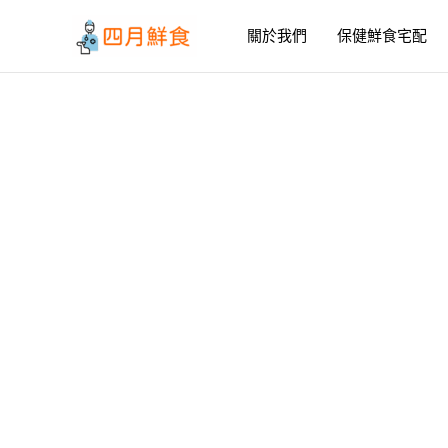
跳
至
關於我們
保健鮮食宅配
主
要
內
容
如何讓挑