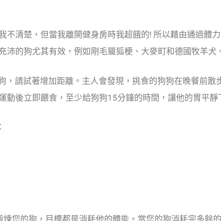
我不清楚，但當我離開健身房時我超餓的! 所以藉由通過體
充沛的狗尤其有效，例如剛毛獵狐梗、大麥町和德國牧羊犬
過狗，請試著增加距離。主人會發現，挑食的狗狗在晚餐前散步
運動後立即餵食，至少給狗狗15分鐘的時間，讓他的胃平靜
：
何鍛煉您的狗，目標都是消耗他的體能。當您的狗消耗完多餘