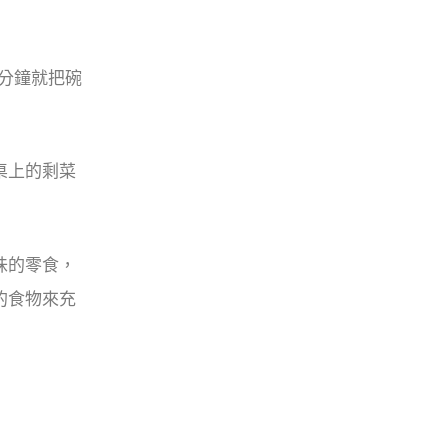
分鐘就把碗
桌上的剩菜
味的零食，
的食物來充