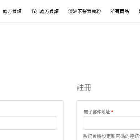
必
處方食譜
1對1處方食譜
澳洲家醫營養粉
所有商品
填
註冊
電子郵件地址
*
系統會將設定新密碼的連結