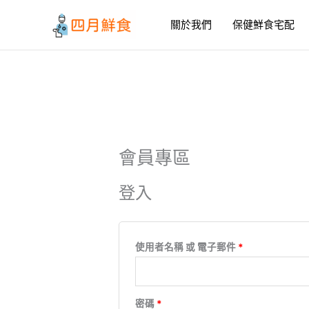
跳
必
必
至
關於我們
保健鮮食宅配
填
填
主
要
內
容
會員專區
登入
使用者名稱 或 電子郵件
*
密碼
*