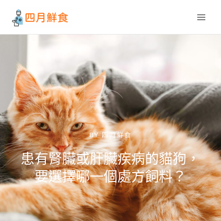
跳
至
主
要
內
容
BY
四月鮮食
患有腎臟或肝臟疾病的貓狗，
要選擇哪一個處方飼料？