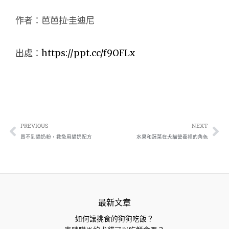
作者：芭芭拉·圭迪尼
出處：
https://ppt.cc/f9OFLx
上一頁
下
PREVIOUS
NEXT
買不到貓奶粉，救急用貓奶配方
水果和蔬菜在犬貓營養裡的角色
最新文章
如何讓挑食的狗狗吃飯？