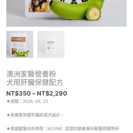
方
數
量
澳洲家醫營養粉
犬用肝臟保健配方
NT$
350
–
NT$
2,290
★效期：2026. 09. 23
★為需要保健肝臟的成犬設計。
★美國獸醫內科學院（ACVIM）認證的營養專科獸醫師團隊研