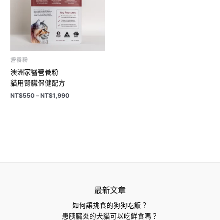
NT$1,990
營養粉
澳洲家醫營養粉
貓用腎臟保健配方
NT$
550
–
NT$
1,990
最新文章
如何讓挑食的狗狗吃飯？
患胰臟炎的犬貓可以吃鮮食嗎？