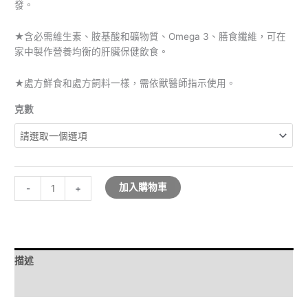
發。
★含必需維生素、胺基酸和礦物質、Omega 3、膳食纖維，可在
家中製作營養均衡的肝臟保健飲食。
★處方鮮食和處方飼料一樣，需依獸醫師指示使用。
克數
加入購物車
-
+
描述
額外資訊