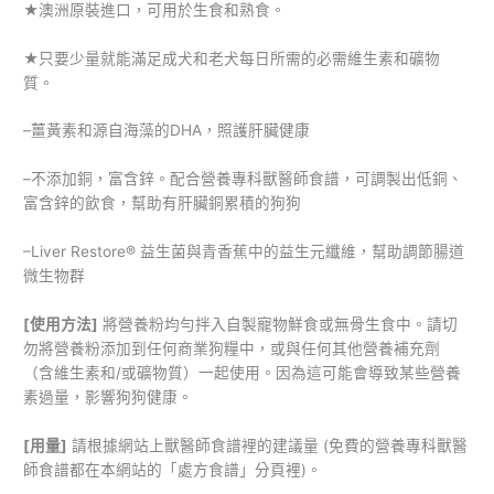
★澳洲原裝進口，可用於生食和熟食。
★只要少量就能滿⾜成犬和老犬每日所需的必需維⽣素和礦物
質。
–薑黃素和源自海藻的DHA，照護肝臟健康
–不添加銅，富含鋅。配合營養專科獸醫師食譜，可調製出低銅、
富含鋅的飲食，幫助有肝臟銅累積的狗狗
–Liver Restore® 益生菌與青香蕉中的益生元纖維，幫助調節腸道
微生物群
[
使用方法
]
將營養粉均勻拌入自製寵物鮮食或無骨生食中。請切
勿將營養粉添加到任何商業狗糧中，或與任何其他營養補充劑
（含維生素和/或礦物質）一起使用。因為這可能會導致某些營養
素過量，影響狗狗健康。
[
用量
]
請根據網站上獸醫師食譜裡的建議量 (免費的營養專科獸醫
師食譜都在本網站的「處方食譜」分頁裡)。