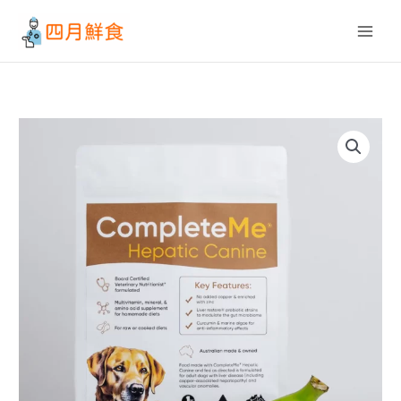
跳
至
主
要
內
容
價
澳
格
洲
範
家
圍：
醫
NT$350
營
到
養
NT$2,290
粉
犬
用
肝
臟
保
健
配