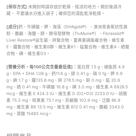
[
保存方式
]
未開封時請存放於乾燥、陰涼的地方。開封後請冷
藏， 不要讓水分進入袋子；確保您的湯匙乾淨乾燥。
[成分]
鈣、牛磺酸、鉀、海藻（DHAgold®）、澳洲青香蕉抗性澱
粉、膽鹼、海鹽、鎂、酵母發酵物（TruMune®）、Florassist®
Liver Restore®益生菌、鋅螯合物、薑黃素磷脂複合物、維生素
E、鐵螯合物、維生素B群、維生素K1、錳螯合物、維生素A、硒螯
合物、碘、維生素D3。
[
營養分析，
每
100
公克含量最低值
]
：
蛋白質 1.5 g、總脂質 4.9
g、EPA + DHA 1.08 g、鈣11.6 g、鎂 0.41 g、磷 0.1g、鉀 6.9
g、鈉 1.7 g、鐵135.8 mg、鋅 278.5 mg、銅 0 mg、錳 20.6
mg、硒 0.41 mg、牛磺酸 16.8 g、碘 3.0 mg、維生素 A 6928.5
mcg、維生素 E 424.3 IU、維生素 D (D2+D3) 2233.0 IU、硫胺
素 75.3 mg、核黃素 75.1 mg、菸鹼酸 102.9 mg、泛酸 86.8
mg、維生素 B6 13.5 mg、維生素 B12 0.41 mg、膽鹼 3343.0
mg、葉酸 15483 mcg。