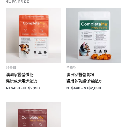
相關商品
價
價
格
格
範
範
圍：
圍：
NT$450
NT$440
到
到
NT$2,190
NT$2,090
營養粉
營養粉
澳洲家醫營養粉
澳洲家醫營養粉
健康成犬老犬配方
貓用多功能保健配方
NT$
450
–
NT$
2,190
NT$
440
–
NT$
2,090
價
格
範
圍：
NT$550
到