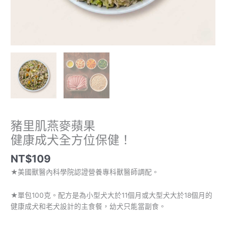
保
健！
數
量
豬里肌燕麥蘋果
健康成犬全方位保健！
NT$
109
★美國獸醫內科學院認證營養專科獸醫師調配。
★單包100克。配方是為小型犬大於11個月或大型犬大於18個月的
健康成犬和老犬設計的主食餐，幼犬只能當副食。