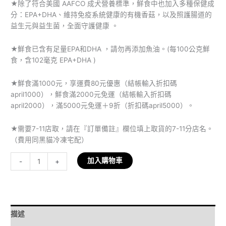
★除了符合美國 AAFCO 成犬營養標準，鮮食中也加入多種保健成
分：EPA+DHA、維持免疫系統健康的有機香菇，以及照護腸道的
益生元與益生菌，全面守護健康 。
★鮮食已含有足量EPA和DHA ，請勿再添加魚油。(每100公克鮮
食，含102毫克 EPA+DHA )
★鮮食滿1000元，享運費80元優惠（結帳輸入折扣碼
april1000），鮮食滿2000元免運（結帳輸入折扣碼
april2000），滿5000元免運＋9折（折扣碼april5000）。
★需要7-11店取，請在『訂單備註』欄位填上取貨的7-11分店名。
（費用同黑貓冷凍宅配）
加入購物車
-
+
描述