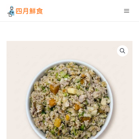
跳
至
主
要
內
容
豬
里
肌
燕
麥
蘋
果
健
康
成
犬
全
方
位