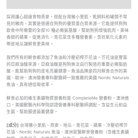
額外資訊
採用護心超級食物燕麥，搭配台灣豬小里肌，乾飼料和罐頭不常
見的豬肉，其實是很適合狗狗的優質蛋白質來源，它能提供狗狗
飲食中所需要的全部10 種必需氨基酸，幫助狗狗增強肌肉。美味
香甜的蘋果，促進消化，青花菜含多種營養素，含抗氧化元素的
帶皮地瓜讓鮮食更美味。
我們所有的鮮食都添加了魚油和冷壓初榨芥花油。芥花油是豐富
的亞麻油酸來源，亞麻油酸是狗狗無法自行製造的重要必需脂肪
酸，能幫助狗狗的皮毛亮麗健康。魚油品牌是四月鮮食合作的美
國、歐洲、澳洲營養專科獸醫師一致推薦的美國 Nordic Naturals
魚油，具有絕佳吸收率。
鮮食必加的維生素礦物質營養粉是 CompleteMe 營養粉，澳洲進
口，美國獸醫內科學院認證營養專科獸醫師調配。含益生元和益
生菌，幫助腸道菌叢健康。
[成分]
台灣豬小里肌、燕麥、地瓜、青花菜、蘋果、冷壓初榨芥
花油、Nordic Naturals 魚油、澳洲家醫鮮食營養粉（含維生素礦