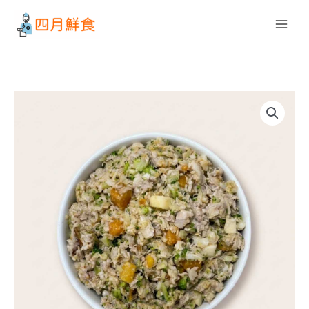
跳
至
主
要
內
容
豬
里
肌
燕
麥
蘋
果
健
康
成
犬
全
方
位