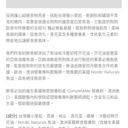
額外資訊
採用護心超級食物燕麥，搭配台灣豬小里肌，乾飼料和罐頭不常
見的豬肉，其實是很適合狗狗的優質蛋白質來源，它能提供狗狗
飲食中所需要的全部10 種必需氨基酸，幫助狗狗增強肌肉。美味
香甜的蘋果，促進消化，青花菜含多種營養素，含抗氧化元素的
帶皮地瓜讓鮮食更美味。
我們所有的鮮食都添加了魚油和冷壓初榨芥花油。芥花油是豐富
的亞麻油酸來源，亞麻油酸是狗狗無法自行製造的重要必需脂肪
酸，能幫助狗狗的皮毛亮麗健康。魚油品牌是四月鮮食合作的美
國、歐洲、澳洲營養專科獸醫師一致推薦的美國 Nordic Naturals
魚油，具有絕佳吸收率。
鮮食必加的維生素礦物質營養粉是 CompleteMe 營養粉，澳洲進
口，美國獸醫內科學院認證營養專科獸醫師調配。含益生元和益
生菌，幫助腸道菌叢健康。
[成分]
台灣豬小里肌、燕麥、地瓜、青花菜、蘋果、冷壓初榨芥
花油、Nordic Naturals 魚油、澳洲家醫鮮食營養粉（含維生素礦