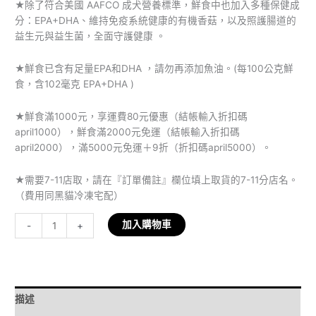
★除了符合美國 AAFCO 成犬營養標準，鮮食中也加入多種保健成
分：EPA+DHA、維持免疫系統健康的有機香菇，以及照護腸道的
益生元與益生菌，全面守護健康 。
★鮮食已含有足量EPA和DHA ，請勿再添加魚油。(每100公克鮮
食，含102毫克 EPA+DHA )
★鮮食滿1000元，享運費80元優惠（結帳輸入折扣碼
april1000），鮮食滿2000元免運（結帳輸入折扣碼
april2000），滿5000元免運＋9折（折扣碼april5000）。
★需要7-11店取，請在『訂單備註』欄位填上取貨的7-11分店名。
（費用同黑貓冷凍宅配）
加入購物車
-
+
描述