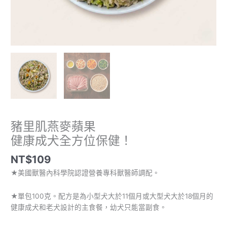
保
健！
數
量
豬里肌燕麥蘋果
健康成犬全方位保健！
NT$
109
★美國獸醫內科學院認證營養專科獸醫師調配。
★單包100克。配方是為小型犬大於11個月或大型犬大於18個月的
健康成犬和老犬設計的主食餐，幼犬只能當副食。